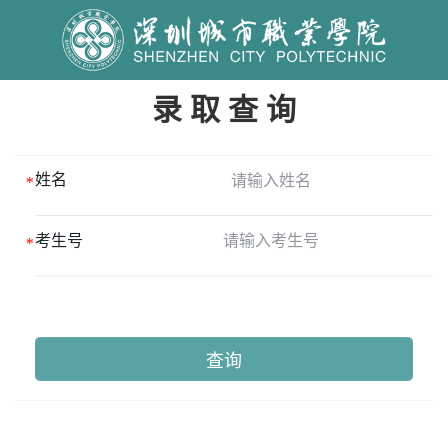
录 取 查 询
姓名
考生号
查询